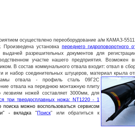
риятием осуществлено переоборудование а/м КАМАЗ-55111
. Произведена установка
переднего гидроповоротного о
выдачей разрешительных документов для регистрации
зводственном участке нашего предприятия. Возможен 
иком. В состав коммунального отвала входит: отвал в сбор
и и набор соединительных штуцеров, материал крыла от
рамы отвала - профиль сталь 09Г2С
ление отвала на переднюю монтажную плиту
о лезвиям ножей составляет 3000мм, для
ся три твердосплавных ножа: NT1220 - 1
о поиска можно воспользоваться сервисом
и" - вкладка "
Поиск
" или обратиться к