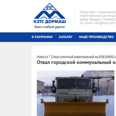
Общество с ограниченн
ответственностью «Киро
завод твердых сплавов
Эл.почта: info@kzts-dm.
О КОМПАНИИ
КАТАЛОГ
НАШЕ ПРОИЗВОДСТВО
/
Новости
Отвал городской коммунальный на КДМ КАМАЗ д
Отвал городской коммунальный н