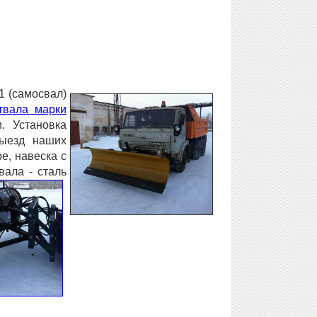
 (самосвал)
твала марки
. Установка
выезд наших
е, навеска с
вала - сталь