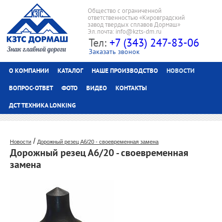
Общество с ограниченной
ответственностью «Кировградский
завод твердых сплавов Дормаш»
Эл.почта: info@kzts-dm.ru
Тел:
+7 (343) 247-83-06
Заказать звонок
О КОМПАНИИ
КАТАЛОГ
НАШЕ ПРОИЗВОДСТВО
НОВОСТИ
ВОПРОС-ОТВЕТ
ФОТО
ВИДЕО
КОНТАКТЫ
ДСТ ТЕХНИКА LONKING
/
Новости
Дорожный резец А6/20 - своевременная замена
Дорожный резец А6/20 - своевременная
замена