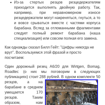
Из-за стертых резцов резцедержателям
приходится выполнять двойную работу. Так,
например, при неравномерном износе
резцедержатели могут накреняться, гнуться, а то
и вовсе срываться вместе с частями корпуса
барабана. Вслед за отломанными фрагментами
следует полный ремонт барабана (наша
специализация) или совсем полная его замена.
Как однажды сказал Билл Гейт: "Цифры никогда не
врут". Воспользуемся этой фразой и просто
посчитаем:
Один дорожный резец А6/20 для Wirtgen, Bomag,
Roadtec (о них мы поговорим в следующих
публикациях) стоит 288
рублей. В одном комплекте 50
резцов, а на
барабане в среднем
умещается 170
резцов. Таким
образом, нам