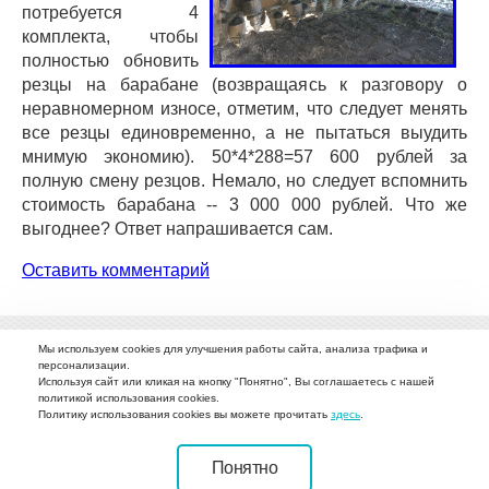
потребуется 4
комплекта, чтобы
полностью обновить
резцы на барабане (возвращаясь к разговору о
неравномерном износе, отметим, что следует менять
все резцы единовременно, а не пытаться выудить
мнимую экономию). 50*4*288=57 600 рублей за
полную смену резцов. Немало, но следует вспомнить
стоимость барабана -- 3 000 000 рублей. Что же
выгоднее? Ответ напрашивается сам.
Оставить комментарий
Мы используем cookies для улучшения работы сайта, анализа трафика и
персонализации.
Используя сайт или кликая на кнопку "Понятно", Вы соглашаетесь с нашей
политикой использования cookies.
О компании
Каталог
Наше производство
Новости
Политику использования cookies вы можете прочитать
здесь
.
Вопрос-ответ
Фото
Видео
Контакты
ДСТ техника Lonking
Понятно
Контактная информация: тел.
+7 (343) 311-23-62
. Эл.почта: info@kzts-dm.ru