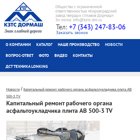
Общество с ограниченной
ответственностью «Кировградский
завод твердых сплавов Дормаш»
Эл.почта: info@kzts-dm.ru
Тел:
+7 (343) 247-83-06
Заказать звонок
О КОМПАНИИ
КАТАЛОГ
НАШЕ ПРОИЗВОДСТВО
НОВОСТИ
ВОПРОС-ОТВЕТ
ФОТО
ВИДЕО
КОНТАКТЫ
ДСТ ТЕХНИКА LONKING
/
Новости
Капитальный ремонт рабочего органа асфальтоукладчика плита AB
500-3 TV
Капитальный ремонт рабочего органа
асфальтоукладчика плита AB 500-3 TV