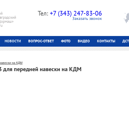
Тел:
+7 (343) 247-83-06
ой
вградский
Заказать звонок
 Дормаш»
ru
НОВОСТИ
ВОПРОС-ОТВЕТ
ФОТО
ВИДЕО
КОНТАКТЫ
ДСТ
навески на КДМ
 для передней навески на КДМ