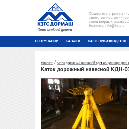
Общество с ограниченн
ответственностью «Киро
завод твердых сплавов
Эл.почта: info@kzts-dm.
О КОМПАНИИ
КАТАЛОГ
НАШЕ ПРОИЗВОДСТВО
/
Новости
Каток дорожный навесной КДН-03 для передней 
Каток дорожный навесной КДН-03