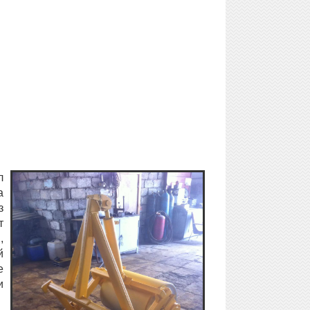
л
а
з
т
,
й
е
и