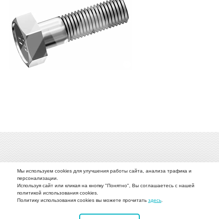
Мы используем cookies для улучшения работы сайта, анализа трафика и
персонализации.
Используя сайт или кликая на кнопку "Понятно", Вы соглашаетесь с нашей
политикой использования cookies.
О компании
Каталог
Наше производство
Новости
Политику использования cookies вы можете прочитать
здесь
.
Вопрос-ответ
Фото
Видео
Контакты
ДСТ техника Lonking