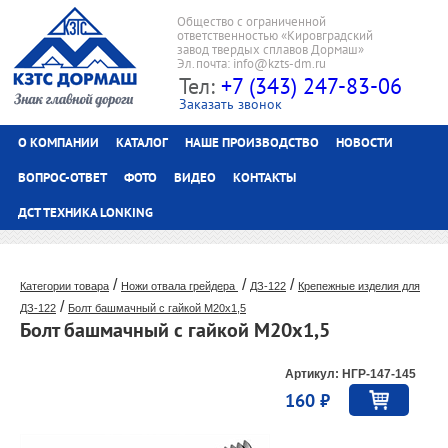
Общество с ограниченной
ответственностью «Кировградский
завод твердых сплавов Дормаш»
Эл.почта: info@kzts-dm.ru
Тел:
+7 (343) 247-83-06
Заказать звонок
О КОМПАНИИ
КАТАЛОГ
НАШЕ ПРОИЗВОДСТВО
НОВОСТИ
ВОПРОС-ОТВЕТ
ФОТО
ВИДЕО
КОНТАКТЫ
ДСТ ТЕХНИКА LONKING
/
/
/
Категории товара
Ножи отвала грейдера
ДЗ-122
Крепежные изделия для
/
ДЗ-122
Болт башмачный с гайкой М20х1,5
Болт башмачный с гайкой М20х1,5
Артикул: НГР-147-145
160 ₽