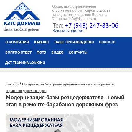
Общество с ограниченной
ответственностью «Кировградский
завод твердых сплавов Дормаш»
Эл.почта: info@kzts-dm.ru
Тел:
+7 (343) 247-83-06
Заказать звонок
О КОМПАНИИ
КАТАЛОГ
НАШЕ ПРОИЗВОДСТВО
НОВОСТИ
ВОПРОС-ОТВЕТ
ФОТО
ВИДЕО
КОНТАКТЫ
ДСТ ТЕХНИКА LONKING
/
Новости
Модернизация базы резцедержателя - новый этап в ремонте
барабанов дорожных фрез
Модернизация базы резцедержателя - новый
этап в ремонте барабанов дорожных фрез